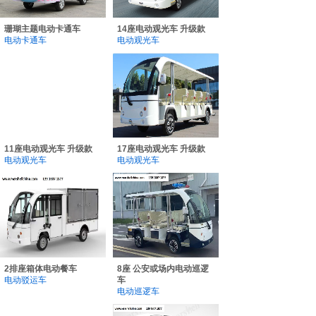
珊瑚主题电动卡通车
14座电动观光车 升级款
电动卡通车
电动观光车
11座电动观光车 升级款
17座电动观光车 升级款
电动观光车
电动观光车
2排座箱体电动餐车
8座 公安或场内电动巡逻
电动驳运车
车
电动巡逻车