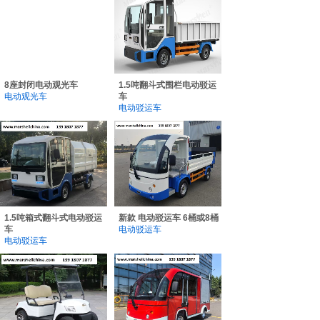
8座封闭电动观光车
1.5吨翻斗式围栏电动驳运
电动观光车
车
电动驳运车
1.5吨箱式翻斗式电动驳运
新款 电动驳运车 6桶或8桶
车
电动驳运车
电动驳运车