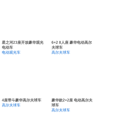
星之河23座开放豪华观光
6+2 8人座 豪华电动高尔
电动车
夫球车
电动观光车
高尔夫球车
4座带斗豪华高尔夫球车
豪华款2+2座 电动高尔夫
高尔夫球车
球车
高尔夫球车