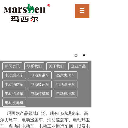
新闻资讯
联系我们
关于我们
企业产品
电动观光车
电动巡逻车
高尔夫球车
电动消防车
电动驳运车
电动清洗车
电动卡通车
电动打猎车
电动扫地车
电动洗地机
玛西尔产品领域广泛。现有电动观光车、高
尔夫球车、电动巡逻车、消防巡逻车、电动环卫
车、多功能电动车、电动工业搬运车辆，以及电