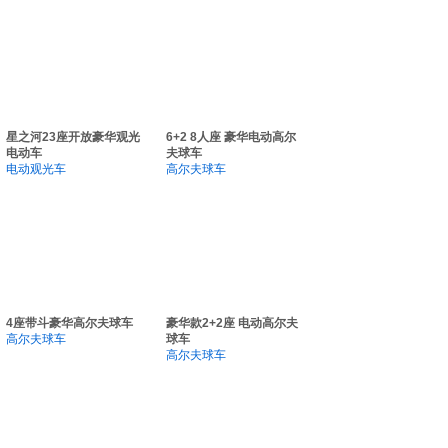
星之河23座开放豪华观光
6+2 8人座 豪华电动高尔
电动车
夫球车
电动观光车
高尔夫球车
4座带斗豪华高尔夫球车
豪华款2+2座 电动高尔夫
高尔夫球车
球车
高尔夫球车