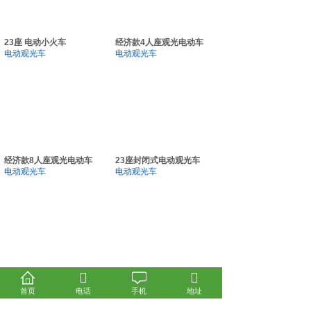
23座 电动小火车
经济款4人座观光电动车
电动观光车
电动观光车
经济款8人座观光电动车
23座封闭式电动观光车
电动观光车
电动观光车
5座货斗观光电动车
5座货斗电动巡逻车 悍马
电动观光车
款
首页
电话
手机
地址
电动巡逻车