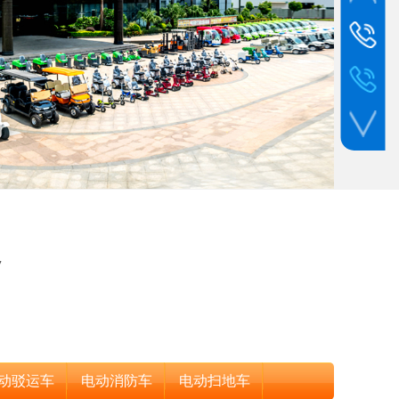
销售热线
Tel:021-3
售后服务
Tel:021-6
7
动驳运车
电动消防车
电动扫地车